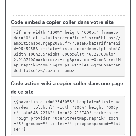
Code embed a copier coller dans votre site
<iframe width="100%" height="600px" framebor
der="0" allowfullscreen="true" src="https://
ambitionspourgap2026.fr/?BazaR/bazariframe&i
d=2545055&template=liste_accordeon.tpl.html&
width=100%25&height=600px&lat=46.22763&lon=
2.213749&markersize=big&provider=OpenStreetM
ap.Mapnik&zoom=5&groups=&titles=&groupsexpan
ded=false"></bazariframe>
Code action wiki a copier coller dans une page
de ce site
{{bazarliste id="2545055" template="liste_ac
cordeon.tpl.html" width="100%" height="600p
x" lat="46.22763" lon="2.213749" markersize
="big" provider="OpenStreetMap.Mapnik" zoom
="5" groups="" titles="" groupsexpanded="fal
se"}}