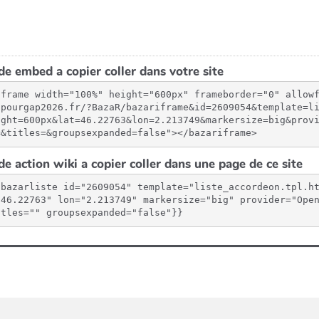
e embed a copier coller dans votre site
iframe width="100%" height="600px" frameborder="0" allow
spourgap2026.fr/?BazaR/bazariframe&id=2609054&template=l
ight=600px&lat=46.22763&lon=2.213749&markersize=big&prov
=&titles=&groupsexpanded=false"></bazariframe>
e action wiki a copier coller dans une page de ce site
{bazarliste id="2609054" template="liste_accordeon.tpl.h
"46.22763" lon="2.213749" markersize="big" provider="Open
itles="" groupsexpanded="false"}}