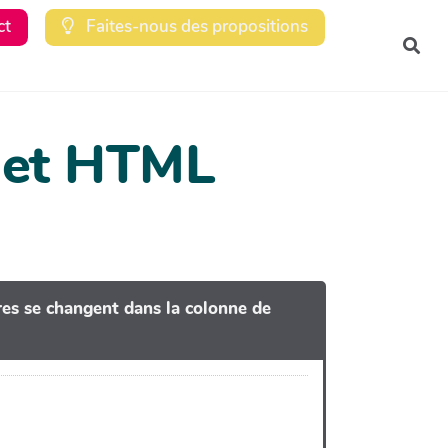
ct
Faites-nous des propositions
Rec
dget HTML
tres se changent dans la colonne de