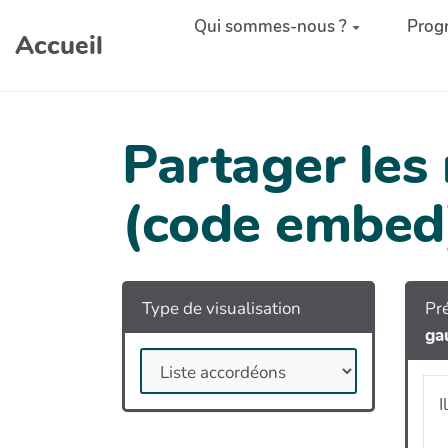
Aller au contenu principal
Qui sommes-nous ?
Prog
Accueil
Partager les
(code embed
Type de visualisation
Pré
ga