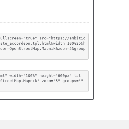
fullscreen="true" src="https://ambitio
iste_accordeon.tpl.html&width=100%25&h
ider=OpenStreetMap.Mapnik&zoom=5&group
tml" width="100%" height="600px" lat
StreetMap.Mapnik" zoom="5" groups="" 