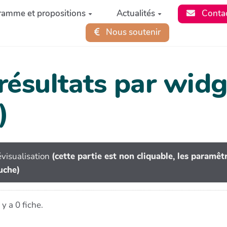
ramme et propositions
Actualités
Conta
Nous soutenir
 résultats par wi
)
visualisation
(cette partie est non cliquable, les paramê
uche)