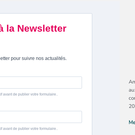
Am
au
co
20
Me