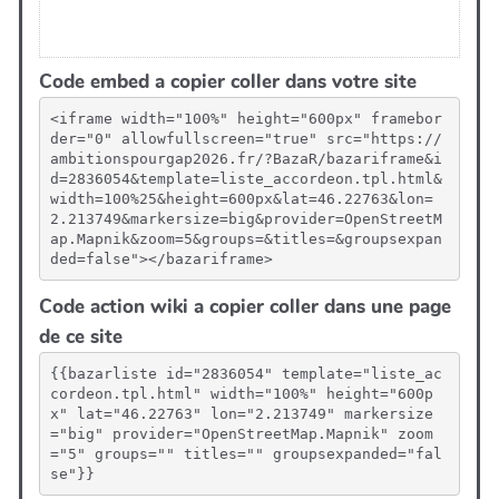
Code embed a copier coller dans votre site
<iframe width="100%" height="600px" framebor
der="0" allowfullscreen="true" src="https://
ambitionspourgap2026.fr/?BazaR/bazariframe&i
d=2836054&template=liste_accordeon.tpl.html&
width=100%25&height=600px&lat=46.22763&lon=
2.213749&markersize=big&provider=OpenStreetM
ap.Mapnik&zoom=5&groups=&titles=&groupsexpan
ded=false"></bazariframe>
Code action wiki a copier coller dans une page
de ce site
{{bazarliste id="2836054" template="liste_ac
cordeon.tpl.html" width="100%" height="600p
x" lat="46.22763" lon="2.213749" markersize
="big" provider="OpenStreetMap.Mapnik" zoom
="5" groups="" titles="" groupsexpanded="fal
se"}}