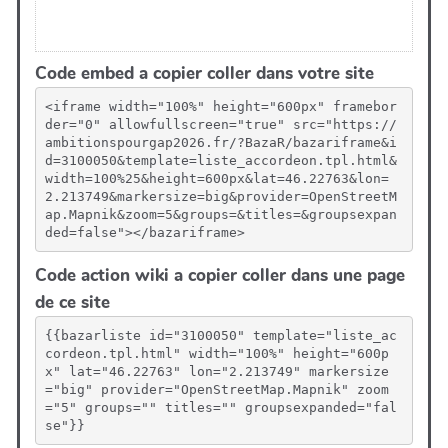
Code embed a copier coller dans votre site
<iframe width="100%" height="600px" framebor
der="0" allowfullscreen="true" src="https://
ambitionspourgap2026.fr/?BazaR/bazariframe&i
d=3100050&template=liste_accordeon.tpl.html&
width=100%25&height=600px&lat=46.22763&lon=
2.213749&markersize=big&provider=OpenStreetM
ap.Mapnik&zoom=5&groups=&titles=&groupsexpan
ded=false"></bazariframe>
Code action wiki a copier coller dans une page
de ce site
{{bazarliste id="3100050" template="liste_ac
cordeon.tpl.html" width="100%" height="600p
x" lat="46.22763" lon="2.213749" markersize
="big" provider="OpenStreetMap.Mapnik" zoom
="5" groups="" titles="" groupsexpanded="fal
se"}}