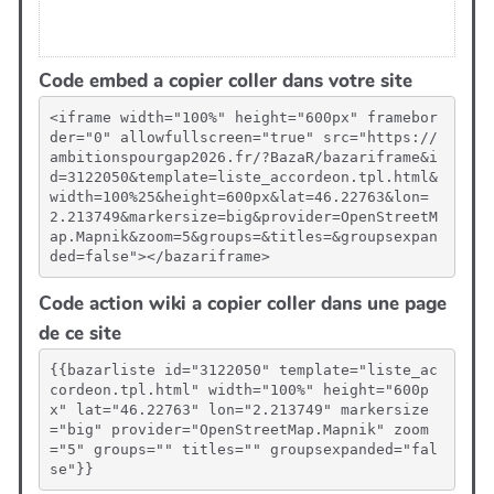
Code embed a copier coller dans votre site
<iframe width="100%" height="600px" framebor
der="0" allowfullscreen="true" src="https://
ambitionspourgap2026.fr/?BazaR/bazariframe&i
d=3122050&template=liste_accordeon.tpl.html&
width=100%25&height=600px&lat=46.22763&lon=
2.213749&markersize=big&provider=OpenStreetM
ap.Mapnik&zoom=5&groups=&titles=&groupsexpan
ded=false"></bazariframe>
Code action wiki a copier coller dans une page
de ce site
{{bazarliste id="3122050" template="liste_ac
cordeon.tpl.html" width="100%" height="600p
x" lat="46.22763" lon="2.213749" markersize
="big" provider="OpenStreetMap.Mapnik" zoom
="5" groups="" titles="" groupsexpanded="fal
se"}}