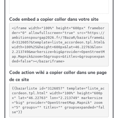
Code embed a copier coller dans votre site
<iframe width="100%" height="600px" framebor
der="0" allowfullscreen="true" src="https://
ambitionspourgap2026.fr/?BazaR/bazariframe&i
d=3126057&template=liste_accordeon.tpl.html&
width=100%25&height=600px&lat=46.22763&lon=
2.213749&markersize=big&provider=OpenStreetM
ap.Mapnik&zoom=5&groups=&titles=&groupsexpan
ded=false"></bazariframe>
Code action wiki a copier coller dans une page
de ce site
{{bazarliste id="3126057" template="liste_ac
cordeon.tpl.html" width="100%" height="600p
x" lat="46.22763" lon="2.213749" markersize
="big" provider="OpenStreetMap.Mapnik" zoom
="5" groups="" titles="" groupsexpanded="fal
se"}}