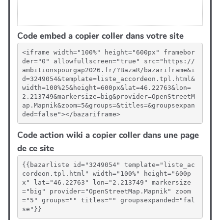
Code embed a copier coller dans votre site
<iframe width="100%" height="600px" framebor
der="0" allowfullscreen="true" src="https://
ambitionspourgap2026.fr/?BazaR/bazariframe&i
d=3249054&template=liste_accordeon.tpl.html&
width=100%25&height=600px&lat=46.22763&lon=
2.213749&markersize=big&provider=OpenStreetM
ap.Mapnik&zoom=5&groups=&titles=&groupsexpan
ded=false"></bazariframe>
Code action wiki a copier coller dans une page
de ce site
{{bazarliste id="3249054" template="liste_ac
cordeon.tpl.html" width="100%" height="600p
x" lat="46.22763" lon="2.213749" markersize
="big" provider="OpenStreetMap.Mapnik" zoom
="5" groups="" titles="" groupsexpanded="fal
se"}}