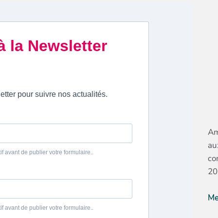
Am
au
co
20
Me