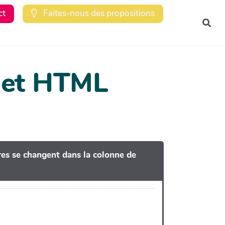
ct
Faites-nous des propositions
Rec
dget HTML
tres se changent dans la colonne de