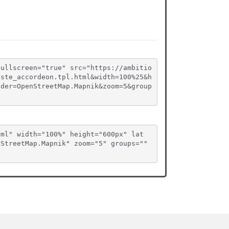
fullscreen="true" src="https://ambitio
iste_accordeon.tpl.html&width=100%25&h
ider=OpenStreetMap.Mapnik&zoom=5&group
tml" width="100%" height="600px" lat
StreetMap.Mapnik" zoom="5" groups="" 