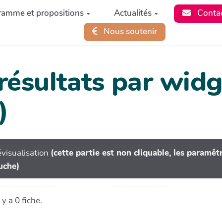
ramme et propositions
Actualités
Conta
Nous soutenir
 résultats par wi
)
visualisation
(cette partie est non cliquable, les paramê
uche)