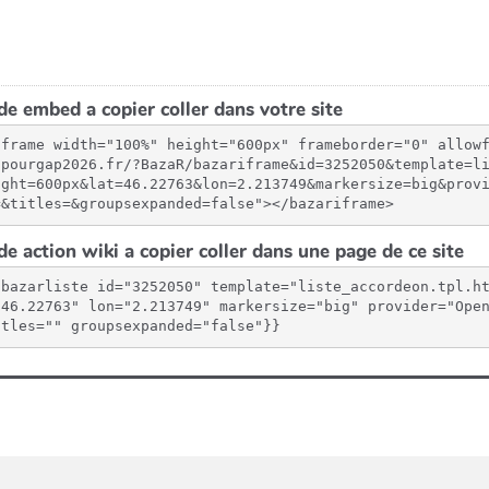
e embed a copier coller dans votre site
iframe width="100%" height="600px" frameborder="0" allow
spourgap2026.fr/?BazaR/bazariframe&id=3252050&template=l
ight=600px&lat=46.22763&lon=2.213749&markersize=big&prov
=&titles=&groupsexpanded=false"></bazariframe>
e action wiki a copier coller dans une page de ce site
{bazarliste id="3252050" template="liste_accordeon.tpl.h
"46.22763" lon="2.213749" markersize="big" provider="Open
itles="" groupsexpanded="false"}}