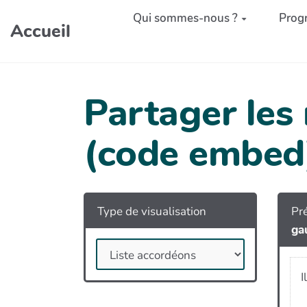
Aller au contenu principal
Qui sommes-nous ?
Prog
Accueil
Partager les
(code embed
Type de visualisation
Pré
ga