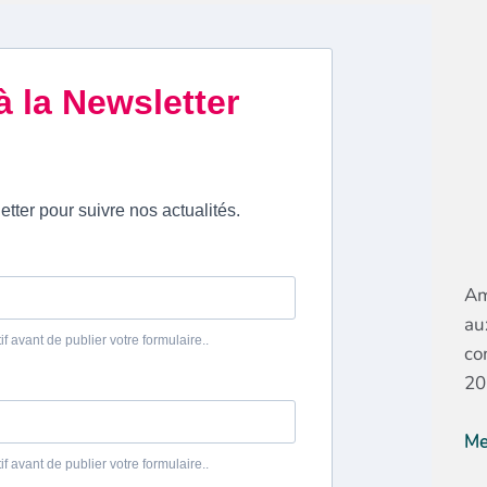
Am
au
co
20
Me