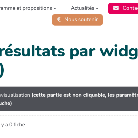
ramme et propositions
Actualités
Conta
Nous soutenir
 résultats par wi
)
visualisation
(cette partie est non cliquable, les paramê
uche)