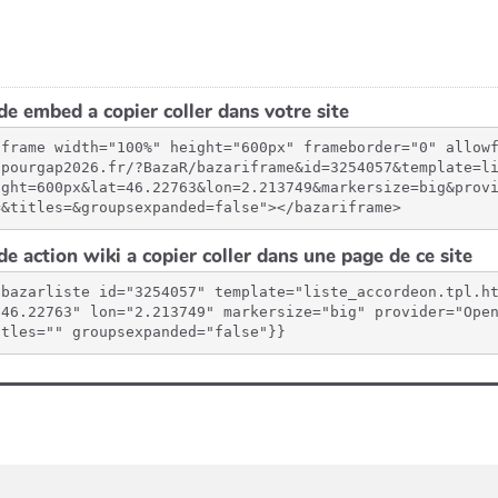
e embed a copier coller dans votre site
iframe width="100%" height="600px" frameborder="0" allow
spourgap2026.fr/?BazaR/bazariframe&id=3254057&template=l
ight=600px&lat=46.22763&lon=2.213749&markersize=big&prov
=&titles=&groupsexpanded=false"></bazariframe>
e action wiki a copier coller dans une page de ce site
{bazarliste id="3254057" template="liste_accordeon.tpl.h
"46.22763" lon="2.213749" markersize="big" provider="Open
itles="" groupsexpanded="false"}}