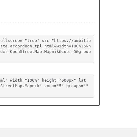
fullscreen="true" src="https://ambitio
iste_accordeon.tpl.html&width=100%25&h
ider=OpenStreetMap.Mapnik&zoom=5&group
tml" width="100%" height="600px" lat
StreetMap.Mapnik" zoom="5" groups="" 