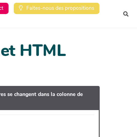
ct
Faites-nous des propositions
Rec
dget HTML
tres se changent dans la colonne de