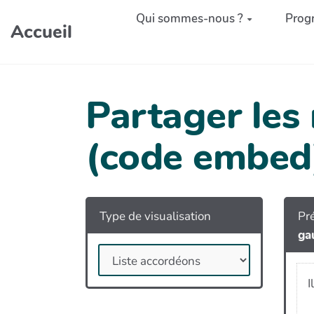
Aller au contenu principal
Qui sommes-nous ?
Prog
Accueil
Partager les
(code embed
Type de visualisation
Pré
ga