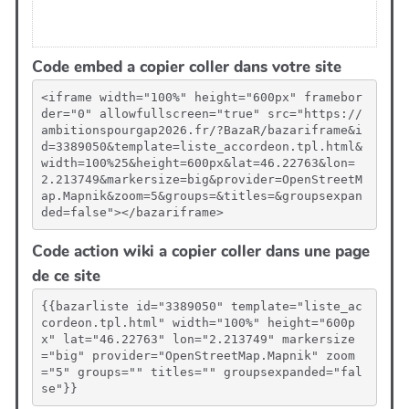
Code embed a copier coller dans votre site
<iframe width="100%" height="600px" framebor
der="0" allowfullscreen="true" src="https://
ambitionspourgap2026.fr/?BazaR/bazariframe&i
d=3389050&template=liste_accordeon.tpl.html&
width=100%25&height=600px&lat=46.22763&lon=
2.213749&markersize=big&provider=OpenStreetM
ap.Mapnik&zoom=5&groups=&titles=&groupsexpan
ded=false"></bazariframe>
Code action wiki a copier coller dans une page
de ce site
{{bazarliste id="3389050" template="liste_ac
cordeon.tpl.html" width="100%" height="600p
x" lat="46.22763" lon="2.213749" markersize
="big" provider="OpenStreetMap.Mapnik" zoom
="5" groups="" titles="" groupsexpanded="fal
se"}}