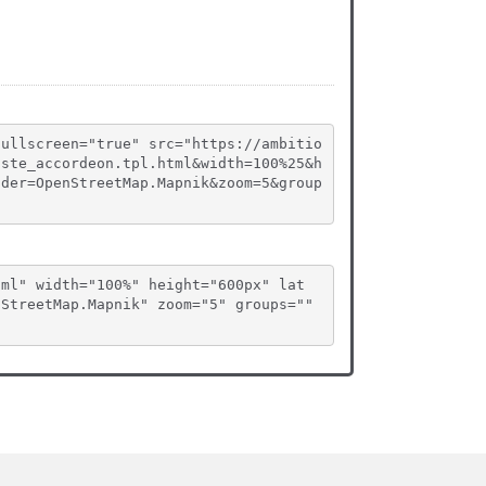
fullscreen="true" src="https://ambitio
iste_accordeon.tpl.html&width=100%25&h
ider=OpenStreetMap.Mapnik&zoom=5&group
tml" width="100%" height="600px" lat
StreetMap.Mapnik" zoom="5" groups="" 