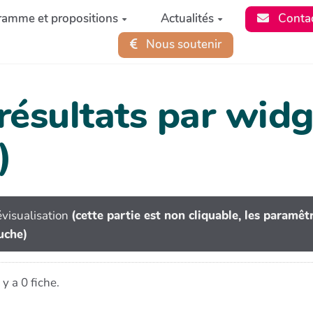
ramme et propositions
Actualités
Conta
Nous soutenir
 résultats par wi
)
visualisation
(cette partie est non cliquable, les paramê
uche)