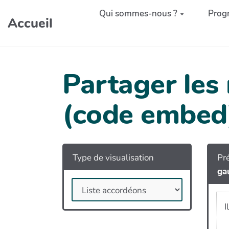
Aller au contenu principal
Qui sommes-nous ?
Prog
Accueil
Partager les
(code embed
Type de visualisation
Pré
ga