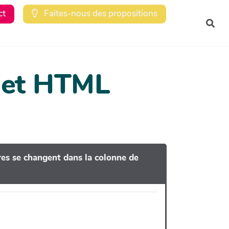
ct
Faites-nous des propositions
Rec
dget HTML
tres se changent dans la colonne de