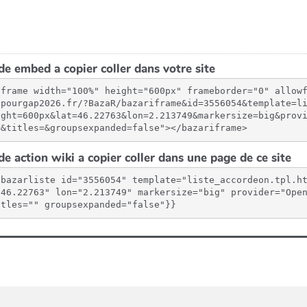
e embed a copier coller dans votre site
iframe width="100%" height="600px" frameborder="0" allow
spourgap2026.fr/?BazaR/bazariframe&id=3556054&template=l
ight=600px&lat=46.22763&lon=2.213749&markersize=big&prov
=&titles=&groupsexpanded=false"></bazariframe>
e action wiki a copier coller dans une page de ce site
{bazarliste id="3556054" template="liste_accordeon.tpl.h
"46.22763" lon="2.213749" markersize="big" provider="Open
itles="" groupsexpanded="false"}}