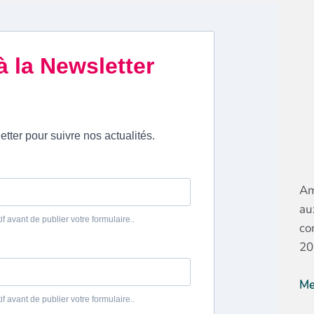
Am
au
co
20
Me