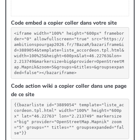
Code embed a copier coller dans votre site
<iframe width="100%" height="600px" framebor
der="0" allowfullscreen="true" src="https://
ambitionspourgap2026.fr/?BazaR/bazariframe&i
d=3889054&template=liste_accordeon.tpl.html&
width=100%25&height=600px&lat=46.22763&lon=
2.213749&markersize=big&provider=OpenStreetM
ap.Mapnik&zoom=5&groups=&titles=&groupsexpan
ded=false"></bazariframe>
Code action wiki a copier coller dans une page
de ce site
{{bazarliste id="3889054" template="liste_ac
cordeon.tpl.html" width="100%" height="600p
x" lat="46.22763" lon="2.213749" markersize
="big" provider="OpenStreetMap.Mapnik" zoom
="5" groups="" titles="" groupsexpanded="fal
se"}}