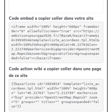
Code embed a copier coller dans votre site
<iframe width="100%" height="600px" framebor
der="0" allowfullscreen="true" src="https://
ambitionspourgap2026.fr/?BazaR/bazariframe&i
d=3993054&template=liste_accordeon.tpl.html&
width=100%25&height=600px&lat=46.22763&lon=
2.213749&markersize=big&provider=OpenStreetM
ap.Mapnik&zoom=5&groups=&titles=&groupsexpan
ded=false"></bazariframe>
Code action wiki a copier coller dans une page
de ce site
{{bazarliste id="3993054" template="liste_ac
cordeon.tpl.html" width="100%" height="600p
x" lat="46.22763" lon="2.213749" markersize
="big" provider="OpenStreetMap.Mapnik" zoom
="5" groups="" titles="" groupsexpanded="fal
se"}}