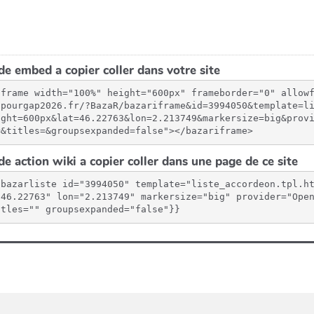
e embed a copier coller dans votre site
iframe width="100%" height="600px" frameborder="0" allow
spourgap2026.fr/?BazaR/bazariframe&id=3994050&template=l
ight=600px&lat=46.22763&lon=2.213749&markersize=big&prov
=&titles=&groupsexpanded=false"></bazariframe>
e action wiki a copier coller dans une page de ce site
{bazarliste id="3994050" template="liste_accordeon.tpl.h
"46.22763" lon="2.213749" markersize="big" provider="Open
itles="" groupsexpanded="false"}}