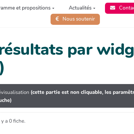
ramme et propositions
Actualités
Conta
Nous soutenir
 résultats par wi
)
visualisation
(cette partie est non cliquable, les paramê
uche)