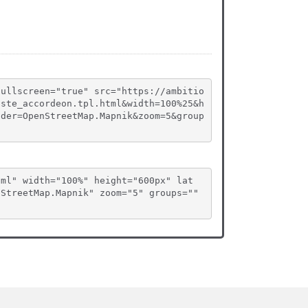
fullscreen="true" src="https://ambitio
iste_accordeon.tpl.html&width=100%25&h
ider=OpenStreetMap.Mapnik&zoom=5&group
tml" width="100%" height="600px" lat
StreetMap.Mapnik" zoom="5" groups="" 