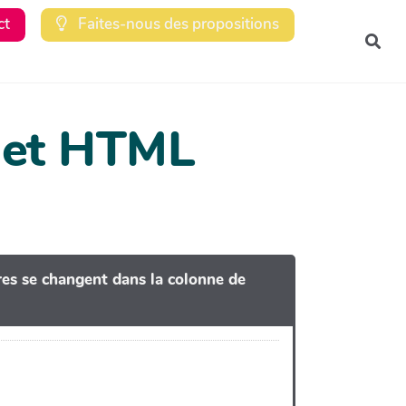
ct
Faites-nous des propositions
Rec
dget HTML
tres se changent dans la colonne de