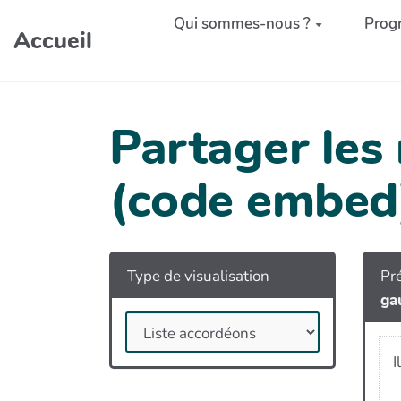
Aller au contenu principal
Qui sommes-nous ?
Prog
Accueil
Partager les
(code embed
Type de visualisation
Pré
ga