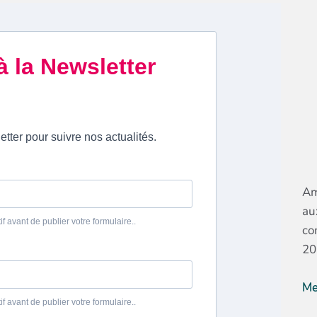
Am
au
co
20
Me