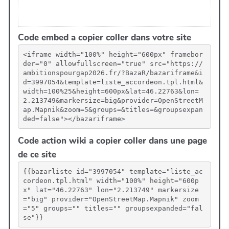
Code embed a copier coller dans votre site
<iframe width="100%" height="600px" framebor
der="0" allowfullscreen="true" src="https://
ambitionspourgap2026.fr/?BazaR/bazariframe&i
d=3997054&template=liste_accordeon.tpl.html&
width=100%25&height=600px&lat=46.22763&lon=
2.213749&markersize=big&provider=OpenStreetM
ap.Mapnik&zoom=5&groups=&titles=&groupsexpan
ded=false"></bazariframe>
Code action wiki a copier coller dans une page
de ce site
{{bazarliste id="3997054" template="liste_ac
cordeon.tpl.html" width="100%" height="600p
x" lat="46.22763" lon="2.213749" markersize
="big" provider="OpenStreetMap.Mapnik" zoom
="5" groups="" titles="" groupsexpanded="fal
se"}}