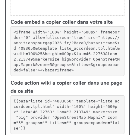
Code embed a copier coller dans votre site
<iframe width="100%" height="600px" framebor
der="0" allowfullscreen="true" src="https://
ambitionspourgap2026.fr/?BazaR/bazariframe&i
d=4083050&template=liste_accordeon.tpl.html&
width=100%25&height=600px&lat=46.22763&lon=
2.213749&markersize=big&provider=OpenStreetM
ap.Mapnik&zoom=5&groups=&titles=&groupsexpan
ded=false"></bazariframe>
Code action wiki a copier coller dans une page
de ce site
{{bazarliste id="4083050" template="liste_ac
cordeon.tpl.html" width="100%" height="600p
x" lat="46.22763" lon="2.213749" markersize
="big" provider="OpenStreetMap.Mapnik" zoom
="5" groups="" titles="" groupsexpanded="fal
se"}}