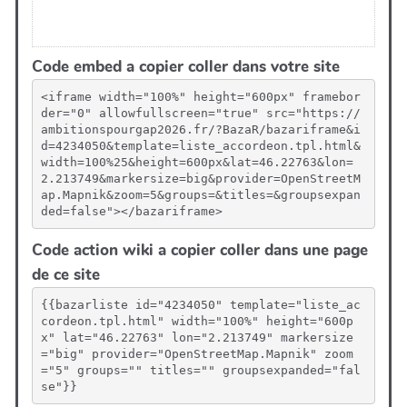
Code embed a copier coller dans votre site
<iframe width="100%" height="600px" framebor
der="0" allowfullscreen="true" src="https://
ambitionspourgap2026.fr/?BazaR/bazariframe&i
d=4234050&template=liste_accordeon.tpl.html&
width=100%25&height=600px&lat=46.22763&lon=
2.213749&markersize=big&provider=OpenStreetM
ap.Mapnik&zoom=5&groups=&titles=&groupsexpan
ded=false"></bazariframe>
Code action wiki a copier coller dans une page
de ce site
{{bazarliste id="4234050" template="liste_ac
cordeon.tpl.html" width="100%" height="600p
x" lat="46.22763" lon="2.213749" markersize
="big" provider="OpenStreetMap.Mapnik" zoom
="5" groups="" titles="" groupsexpanded="fal
se"}}