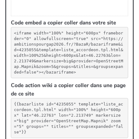
Code embed a copier coller dans votre site
<iframe width="100%" height="600px" framebor
der="0" allowfullscreen="true" src="https://
ambitionspourgap2026.fr/?BazaR/bazariframe&i
d=4235055&template=liste_accordeon.tpl.html&
width=100%25&height=600px&lat=46.22763&lon=
2.213749&markersize=big&provider=OpenStreetM
ap.Mapnik&zoom=5&groups=&titles=&groupsexpan
ded=false"></bazariframe>
Code action wiki a copier coller dans une page
de ce site
{{bazarliste id="4235055" template="liste_ac
cordeon.tpl.html" width="100%" height="600p
x" lat="46.22763" lon="2.213749" markersize
="big" provider="OpenStreetMap.Mapnik" zoom
="5" groups="" titles="" groupsexpanded="fal
se"}}