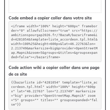
Code embed a copier coller dans votre site
<iframe width="100%" height="600px" framebor
der="0" allowfullscreen="true" src="https://
ambitionspourgap2026.fr/?BazaR/bazariframe&i
d=4281054&template=liste_accordeon.tpl.html&
width=100%25&height=600px&lat=46.22763&lon=
2.213749&markersize=big&provider=OpenStreetM
ap.Mapnik&zoom=5&groups=&titles=&groupsexpan
ded=false"></bazariframe>
Code action wiki a copier coller dans une page
de ce site
{{bazarliste id="4281054" template="liste_ac
cordeon.tpl.html" width="100%" height="600p
x" lat="46.22763" lon="2.213749" markersize
="big" provider="OpenStreetMap.Mapnik" zoom
="5" groups="" titles="" groupsexpanded="fal
se"}}