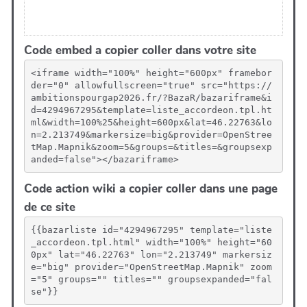
Code embed a copier coller dans votre site
<iframe width="100%" height="600px" framebor
der="0" allowfullscreen="true" src="https://
ambitionspourgap2026.fr/?BazaR/bazariframe&i
d=4294967295&template=liste_accordeon.tpl.ht
ml&width=100%25&height=600px&lat=46.22763&lo
n=2.213749&markersize=big&provider=OpenStree
tMap.Mapnik&zoom=5&groups=&titles=&groupsexp
anded=false"></bazariframe>
Code action wiki a copier coller dans une page
de ce site
{{bazarliste id="4294967295" template="liste
_accordeon.tpl.html" width="100%" height="60
0px" lat="46.22763" lon="2.213749" markersiz
e="big" provider="OpenStreetMap.Mapnik" zoom
="5" groups="" titles="" groupsexpanded="fal
se"}}