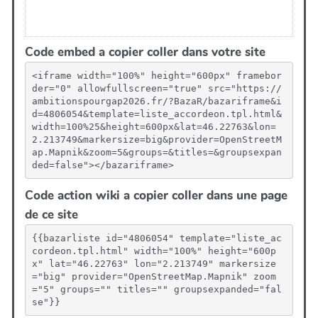
Code embed a copier coller dans votre site
<iframe width="100%" height="600px" framebor
der="0" allowfullscreen="true" src="https://
ambitionspourgap2026.fr/?BazaR/bazariframe&i
d=4806054&template=liste_accordeon.tpl.html&
width=100%25&height=600px&lat=46.22763&lon=
2.213749&markersize=big&provider=OpenStreetM
ap.Mapnik&zoom=5&groups=&titles=&groupsexpan
ded=false"></bazariframe>
Code action wiki a copier coller dans une page
de ce site
{{bazarliste id="4806054" template="liste_ac
cordeon.tpl.html" width="100%" height="600p
x" lat="46.22763" lon="2.213749" markersize
="big" provider="OpenStreetMap.Mapnik" zoom
="5" groups="" titles="" groupsexpanded="fal
se"}}