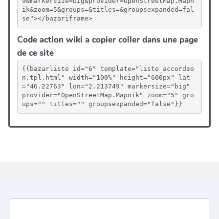
9&markersize=big&provider=OpenStreetMap.Mapn
ik&zoom=5&groups=&titles=&groupsexpanded=fal
se"></bazariframe>
Code action wiki a copier coller dans une page
de ce site
{{bazarliste id="6" template="liste_accordeo
n.tpl.html" width="100%" height="600px" lat
="46.22763" lon="2.213749" markersize="big" 
provider="OpenStreetMap.Mapnik" zoom="5" gro
ups="" titles="" groupsexpanded="false"}}