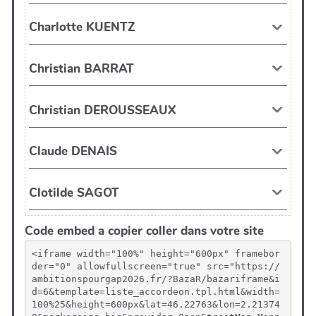
Code embed a copier coller dans votre site
<iframe width="100%" height="600px" framebor
der="0" allowfullscreen="true" src="https://
ambitionspourgap2026.fr/?BazaR/bazariframe&i
d=6&template=liste_accordeon.tpl.html&width=
100%25&height=600px&lat=46.22763&lon=2.21374