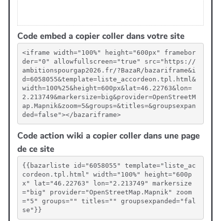
Code embed a copier coller dans votre site
<iframe width="100%" height="600px" framebor
der="0" allowfullscreen="true" src="https://
ambitionspourgap2026.fr/?BazaR/bazariframe&i
d=6058055&template=liste_accordeon.tpl.html&
width=100%25&height=600px&lat=46.22763&lon=
2.213749&markersize=big&provider=OpenStreetM
ap.Mapnik&zoom=5&groups=&titles=&groupsexpan
ded=false"></bazariframe>
Code action wiki a copier coller dans une page
de ce site
{{bazarliste id="6058055" template="liste_ac
cordeon.tpl.html" width="100%" height="600p
x" lat="46.22763" lon="2.213749" markersize
="big" provider="OpenStreetMap.Mapnik" zoom
="5" groups="" titles="" groupsexpanded="fal
se"}}