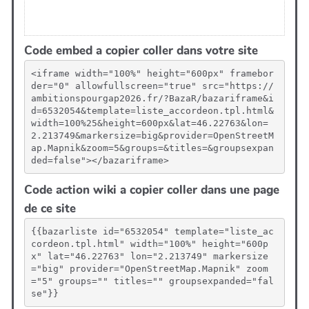
Code embed a copier coller dans votre site
<iframe width="100%" height="600px" framebor
der="0" allowfullscreen="true" src="https://
ambitionspourgap2026.fr/?BazaR/bazariframe&i
d=6532054&template=liste_accordeon.tpl.html&
width=100%25&height=600px&lat=46.22763&lon=
2.213749&markersize=big&provider=OpenStreetM
ap.Mapnik&zoom=5&groups=&titles=&groupsexpan
ded=false"></bazariframe>
Code action wiki a copier coller dans une page
de ce site
{{bazarliste id="6532054" template="liste_ac
cordeon.tpl.html" width="100%" height="600p
x" lat="46.22763" lon="2.213749" markersize
="big" provider="OpenStreetMap.Mapnik" zoom
="5" groups="" titles="" groupsexpanded="fal
se"}}