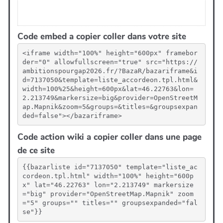
Code embed a copier coller dans votre site
<iframe width="100%" height="600px" framebor
der="0" allowfullscreen="true" src="https://
ambitionspourgap2026.fr/?BazaR/bazariframe&i
d=7137050&template=liste_accordeon.tpl.html&
width=100%25&height=600px&lat=46.22763&lon=
2.213749&markersize=big&provider=OpenStreetM
ap.Mapnik&zoom=5&groups=&titles=&groupsexpan
ded=false"></bazariframe>
Code action wiki a copier coller dans une page
de ce site
{{bazarliste id="7137050" template="liste_ac
cordeon.tpl.html" width="100%" height="600p
x" lat="46.22763" lon="2.213749" markersize
="big" provider="OpenStreetMap.Mapnik" zoom
="5" groups="" titles="" groupsexpanded="fal
se"}}