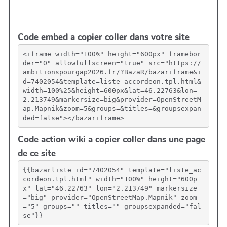
Code embed a copier coller dans votre site
<iframe width="100%" height="600px" framebor
der="0" allowfullscreen="true" src="https://
ambitionspourgap2026.fr/?BazaR/bazariframe&i
d=7402054&template=liste_accordeon.tpl.html&
width=100%25&height=600px&lat=46.22763&lon=
2.213749&markersize=big&provider=OpenStreetM
ap.Mapnik&zoom=5&groups=&titles=&groupsexpan
ded=false"></bazariframe>
Code action wiki a copier coller dans une page
de ce site
{{bazarliste id="7402054" template="liste_ac
cordeon.tpl.html" width="100%" height="600p
x" lat="46.22763" lon="2.213749" markersize
="big" provider="OpenStreetMap.Mapnik" zoom
="5" groups="" titles="" groupsexpanded="fal
se"}}