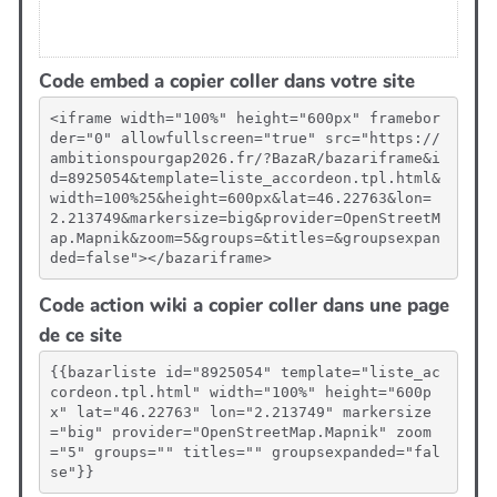
Code embed a copier coller dans votre site
<iframe width="100%" height="600px" framebor
der="0" allowfullscreen="true" src="https://
ambitionspourgap2026.fr/?BazaR/bazariframe&i
d=8925054&template=liste_accordeon.tpl.html&
width=100%25&height=600px&lat=46.22763&lon=
2.213749&markersize=big&provider=OpenStreetM
ap.Mapnik&zoom=5&groups=&titles=&groupsexpan
ded=false"></bazariframe>
Code action wiki a copier coller dans une page
de ce site
{{bazarliste id="8925054" template="liste_ac
cordeon.tpl.html" width="100%" height="600p
x" lat="46.22763" lon="2.213749" markersize
="big" provider="OpenStreetMap.Mapnik" zoom
="5" groups="" titles="" groupsexpanded="fal
se"}}