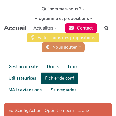
Aller au contenu principal
Qui sommes-nous ?
Programme et propositions
Accueil
Actualités
Contact
Rec
Faites-nous des propositions
Nous soutenir
Gestion du site
Droits
Look
Utilisateurices
Fichier de conf
MAJ / extensions
Sauvegardes
EditConfigAction : Opération permise aux