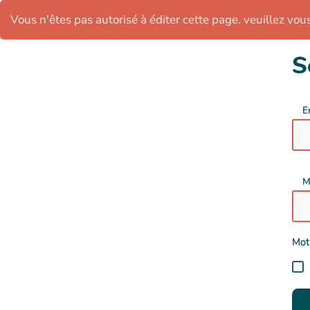
Vous n'êtes pas autorisé à éditer cette page. veuillez vous 
S
E
M
Mot